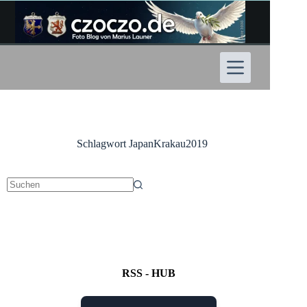
Zum
Inhalt
springen
Schlagwort
JapanKrakau2019
Keine
Ergebnisse
RSS - HUB