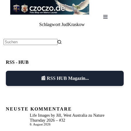
Zum
Inhalt
springen
Schlagwort
JudKraskow
Keine
Ergebnisse
RSS - HUB
📰 RSS HUB Magazin...
NEUSTE KOMMENTARE
Life Images by Jill, West Australia
zu
Nature
Thursday 2026 – #32
6. August 2026