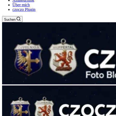
Amateurfunk
Über mich
czoczo Plugin
Suchen