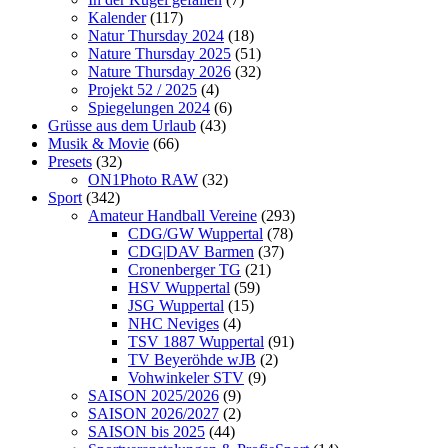
Kalender
(117)
Natur Thursday 2024
(18)
Nature Thursday 2025
(51)
Nature Thursday 2026
(32)
Projekt 52 / 2025
(4)
Spiegelungen 2024
(6)
Grüsse aus dem Urlaub
(43)
Musik & Movie
(66)
Presets
(32)
ON1Photo RAW
(32)
Sport
(342)
Amateur Handball Vereine
(293)
CDG/GW Wuppertal
(78)
CDG|DAV Barmen
(37)
Cronenberger TG
(21)
HSV Wuppertal
(59)
JSG Wuppertal
(15)
NHC Neviges
(4)
TSV 1887 Wuppertal
(91)
TV Beyeröhde wJB
(2)
Vohwinkeler STV
(9)
SAISON 2025/2026
(9)
SAISON 2026/2027
(2)
SAISON bis 2025
(44)