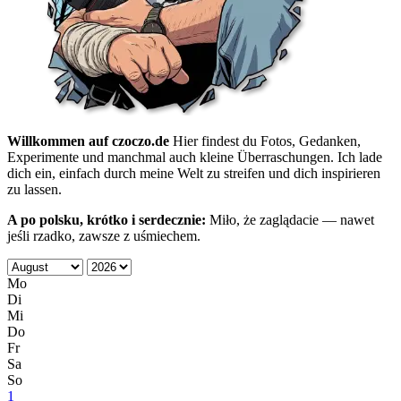
Willkommen auf czoczo.de
Hier findest du Fotos, Gedanken,
Experimente und manchmal auch kleine Überraschungen. Ich lade
dich ein, einfach durch meine Welt zu streifen und dich inspirieren
zu lassen.
A po polsku, krótko i serdecznie:
Miło, że zaglądacie — nawet
jeśli rzadko, zawsze z uśmiechem.
Mo
Di
Mi
Do
Fr
Sa
So
1