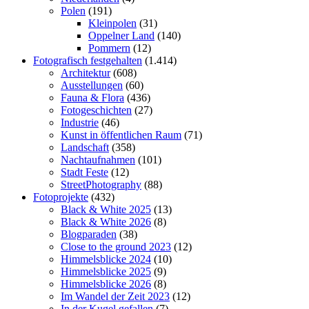
Polen
(191)
Kleinpolen
(31)
Oppelner Land
(140)
Pommern
(12)
Fotografisch festgehalten
(1.414)
Architektur
(608)
Ausstellungen
(60)
Fauna & Flora
(436)
Fotogeschichten
(27)
Industrie
(46)
Kunst in öffentlichen Raum
(71)
Landschaft
(358)
Nachtaufnahmen
(101)
Stadt Feste
(12)
StreetPhotography
(88)
Fotoprojekte
(432)
Black & White 2025
(13)
Black & White 2026
(8)
Blogparaden
(38)
Close to the ground 2023
(12)
Himmelsblicke 2024
(10)
Himmelsblicke 2025
(9)
Himmelsblicke 2026
(8)
Im Wandel der Zeit 2023
(12)
In der Kugel gefallen
(7)