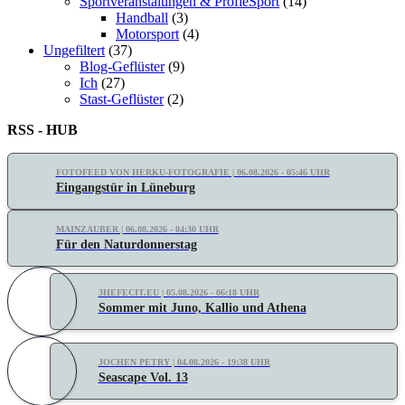
Sportveranstalungen & ProfieSport
(14)
Handball
(3)
Motorsport
(4)
Ungefiltert
(37)
Blog-Geflüster
(9)
Ich
(27)
Stast-Geflüster
(2)
RSS - HUB
FOTOFEED VON HERKU-FOTOGRAFIE | 06.08.2026 - 05:46 UHR
Eingangstür in Lüneburg
MAINZAUBER | 06.08.2026 - 04:30 UHR
Für den Naturdonnerstag
3HEFECIT.EU | 05.08.2026 - 06:18 UHR
Sommer mit Juno, Kallio und Athena
JOCHEN PETRY | 04.08.2026 - 19:38 UHR
Seascape Vol. 13