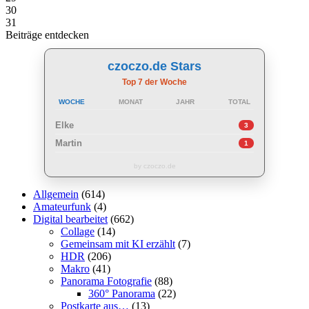
30
31
Beiträge entdecken
czoczo.de Stars
Top 7 der Woche
WOCHE
MONAT
JAHR
TOTAL
Elke
3
Martin
1
by czoczo.de
Allgemein
(614)
Amateurfunk
(4)
Digital bearbeitet
(662)
Collage
(14)
Gemeinsam mit KI erzählt
(7)
HDR
(206)
Makro
(41)
Panorama Fotografie
(88)
360° Panorama
(22)
Postkarte aus…
(13)