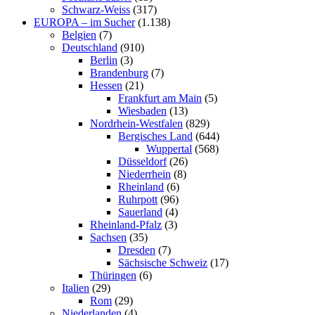
Schwarz-Weiss
(317)
EUROPA – im Sucher
(1.138)
Belgien
(7)
Deutschland
(910)
Berlin
(3)
Brandenburg
(7)
Hessen
(21)
Frankfurt am Main
(5)
Wiesbaden
(13)
Nordrhein-Westfalen
(829)
Bergisches Land
(644)
Wuppertal
(568)
Düsseldorf
(26)
Niederrhein
(8)
Rheinland
(6)
Ruhrpott
(96)
Sauerland
(4)
Rheinland-Pfalz
(3)
Sachsen
(35)
Dresden
(7)
Sächsische Schweiz
(17)
Thüringen
(6)
Italien
(29)
Rom
(29)
Niederlanden
(4)