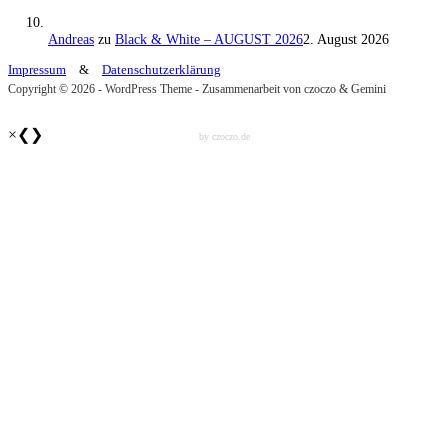
Andreas
zu
Black & White – AUGUST 2026
2. August 2026
Impressum
&
Datenschutzerklärung
Copyright © 2026 - WordPress Theme - Zusammenarbeit von czoczo & Gemini
×
❮
❯
by czoczo.de