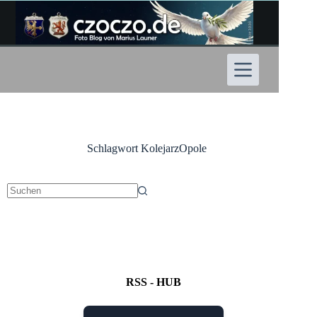
Zum
Inhalt
springen
Schlagwort
KolejarzOpole
Keine
Ergebnisse
RSS - HUB