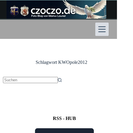
Zum
Inhalt
springen
Schlagwort
KWOpole2012
Keine
Ergebnisse
RSS - HUB