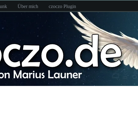
funk
Über mich
czoczo Plugin