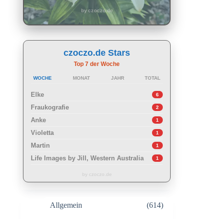
by czoczo.de
czoczo.de Stars
Top 7 der Woche
WOCHE
MONAT
JAHR
TOTAL
Elke
6
Fraukografie
2
Anke
1
Violetta
1
Martin
1
Life Images by Jill, Western Australia
1
by czoczo.de
Allgemein
(614)