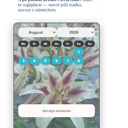
że zaglądacie — nawet jeśli rzadko,
zawsze z uśmiechem.
Mo
Di
Mi
Do
Fr
Sa
So
1
2
3
4
5
6
7
8
9
10
11
12
13
14
15
16
17
18
19
20
21
22
23
24
25
26
27
28
29
30
31
Beiträge entdecken