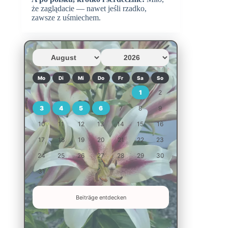
że zaglądacie — nawet jeśli rzadko,
zawsze z uśmiechem.
Mo
Di
Mi
Do
Fr
Sa
So
1
2
3
4
5
6
7
8
9
10
11
12
13
14
15
16
17
18
19
20
21
22
23
24
25
26
27
28
29
30
31
Beiträge entdecken