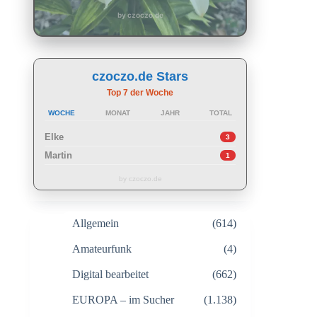
by czoczo.de
czoczo.de Stars
Top 7 der Woche
WOCHE
MONAT
JAHR
TOTAL
Elke
3
Martin
1
by czoczo.de
Allgemein
(614)
Amateurfunk
(4)
Digital bearbeitet
(662)
EUROPA – im Sucher
(1.138)