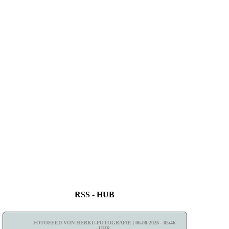
RSS - HUB
FOTOFEED VON HERKU-FOTOGRAFIE | 06.08.2026 - 05:46
UHR