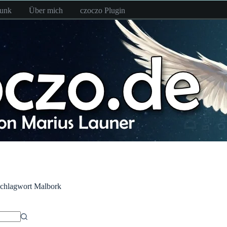
funk
Über mich
czoczo Plugin
chlagwort
Malbork