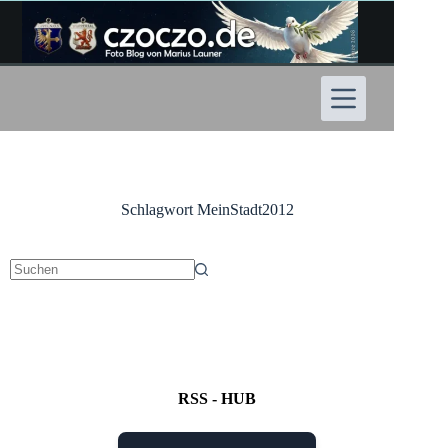
Zum
Inhalt
springen
Schlagwort
MeinStadt2012
Keine
Ergebnisse
RSS - HUB