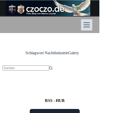
Zum
Inhalt
springen
Schlagwort
NachtIndustrieGalery
Keine
Ergebnisse
RSS - HUB