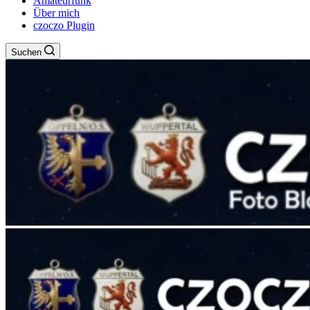
Amateurfunk
Über mich
czoczo Plugin
Suchen