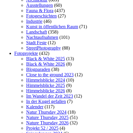
Ausstellungen
(60)
Fauna & Flora
(437)
Fotogeschichten
(27)
Industrie
(46)
Kunst in öffentlichen Raum
(71)
Landschaft
(358)
Nachtaufnahmen
(101)
Stadt Feste
(12)
StreetPhotography
(88)
Fotoprojekte
(432)
Black & White 2025
(13)
Black & White 2026
(8)
Blogparaden
(38)
Close to the ground 2023
(12)
Himmelsblicke 2024
(10)
Himmelsblicke 2025
(9)
Himmelsblicke 2026
(8)
Im Wandel der Zeit 2023
(12)
In der Kugel gefallen
(7)
Kalender
(117)
Natur Thursday 2024
(18)
Nature Thursday 2025
(51)
Nature Thursday 2026
(32)
Projekt 52 / 2025
(4)