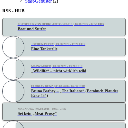
Stast-Geflüster
(2)
RSS - HUB
FOTOFEED VON HERKU-FOTOGRAFIE | 10.08.2026 - 02:53 UHR
Boot und Surfer
JOCHEN PETRY | 09.08.2026 - 17:24 UHR
Eine Tankstelle
MAINZAUBER | 09.08.2026 - 13:20 UHR
„Wildlife“ – nicht wirklich wild
FLORIAN RENZ | 09.08.2026 - 06:30 UHR
Bruno Barbey – „The Italians“ (Fotobuch Plauder
Ecke #34)
MKLN.ORG | 08.08.2026 - 09:51 UHR
Sei kein „Meat Proxy“