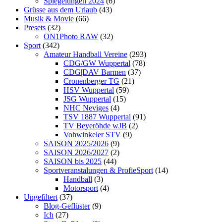
Spiegelungen 2024
(6)
Grüsse aus dem Urlaub
(43)
Musik & Movie
(66)
Presets
(32)
ON1Photo RAW
(32)
Sport
(342)
Amateur Handball Vereine
(293)
CDG/GW Wuppertal
(78)
CDG|DAV Barmen
(37)
Cronenberger TG
(21)
HSV Wuppertal
(59)
JSG Wuppertal
(15)
NHC Neviges
(4)
TSV 1887 Wuppertal
(91)
TV Beyeröhde wJB
(2)
Vohwinkeler STV
(9)
SAISON 2025/2026
(9)
SAISON 2026/2027
(2)
SAISON bis 2025
(44)
Sportveranstalungen & ProfieSport
(14)
Handball
(3)
Motorsport
(4)
Ungefiltert
(37)
Blog-Geflüster
(9)
Ich
(27)