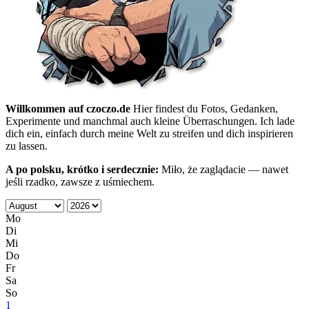
Willkommen auf czoczo.de
Hier findest du Fotos, Gedanken,
Experimente und manchmal auch kleine Überraschungen. Ich lade
dich ein, einfach durch meine Welt zu streifen und dich inspirieren
zu lassen.
A po polsku, krótko i serdecznie:
Miło, że zaglądacie — nawet
jeśli rzadko, zawsze z uśmiechem.
Mo
Di
Mi
Do
Fr
Sa
So
1