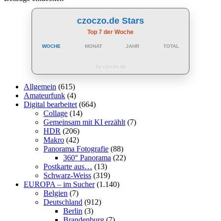
czoczo.de Stars
Top 7 der Woche
WOCHE
MONAT
JAHR
TOTAL
by czoczo.de
Allgemein
(615)
Amateurfunk
(4)
Digital bearbeitet
(664)
Collage
(14)
Gemeinsam mit KI erzählt
(7)
HDR
(206)
Makro
(42)
Panorama Fotografie
(88)
360° Panorama
(22)
Postkarte aus…
(13)
Schwarz-Weiss
(319)
EUROPA – im Sucher
(1.140)
Belgien
(7)
Deutschland
(912)
Berlin
(3)
Brandenburg
(7)