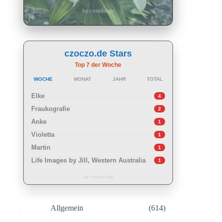
by czoczo.de
czoczo.de Stars
Top 7 der Woche
WOCHE
MONAT
JAHR
TOTAL
Elke
4
Fraukografie
2
Anke
1
Violetta
1
Martin
1
Life Images by Jill, Western Australia
1
by czoczo.de
Allgemein
(614)