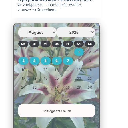
że zaglądacie — nawet jeśli rzadko,
zawsze z uśmiechem.
Mo
Di
Mi
Do
Fr
Sa
So
1
2
3
4
5
6
7
8
9
10
11
12
13
14
15
16
17
18
19
20
21
22
23
24
25
26
27
28
29
30
31
Beiträge entdecken