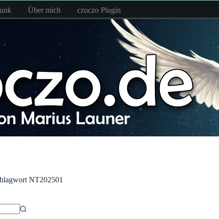
funk
Über mich
czoczo Plugin
hlagwort
NT202501