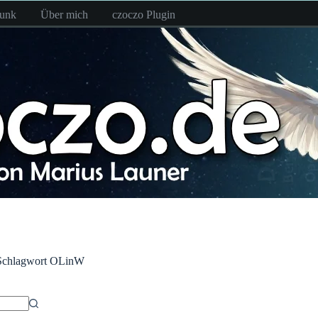
funk
Über mich
czoczo Plugin
Schlagwort
OLinW