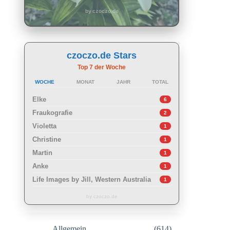
by czoczo.de
czoczo.de Stars
Top 7 der Woche
WOCHE
MONAT
JAHR
TOTAL
Elke
6
Fraukografie
2
Violetta
1
Christine
1
Martin
1
Anke
1
Life Images by Jill, Western Australia
1
by czoczo.de
Allgemein
(614)