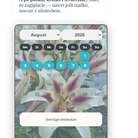
że zaglądacie — nawet jeśli rzadko,
zawsze z uśmiechem.
Mo
Di
Mi
Do
Fr
Sa
So
1
2
3
4
5
6
7
8
9
10
11
12
13
14
15
16
17
18
19
20
21
22
23
24
25
26
27
28
29
30
31
Beiträge entdecken