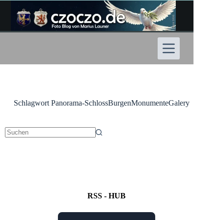
Zum
Inhalt
springen
Schlagwort
Panorama-SchlossBurgenMonumenteGalery
Keine
Ergebnisse
RSS - HUB