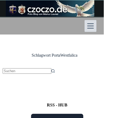
Zum
Inhalt
springen
Schlagwort
PortaWestfalica
Keine
Ergebnisse
RSS - HUB