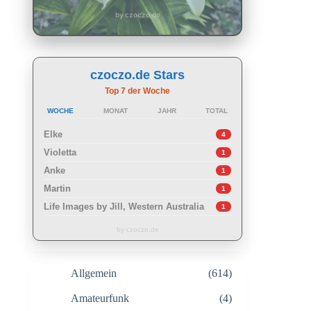
by czoczo.de
czoczo.de Stars
Top 7 der Woche
WOCHE
MONAT
JAHR
TOTAL
Elke
4
Violetta
1
Anke
1
Martin
1
Life Images by Jill, Western Australia
1
by czoczo.de
Allgemein
(614)
Amateurfunk
(4)