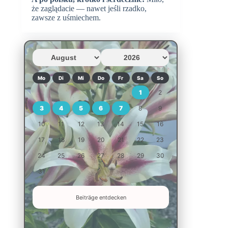
że zaglądacie — nawet jeśli rzadko,
zawsze z uśmiechem.
Mo
Di
Mi
Do
Fr
Sa
So
1
2
3
4
5
6
7
8
9
10
11
12
13
14
15
16
17
18
19
20
21
22
23
24
25
26
27
28
29
30
31
Beiträge entdecken