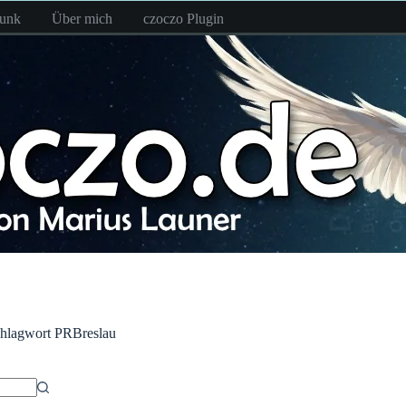
funk
Über mich
czoczo Plugin
hlagwort
PRBreslau