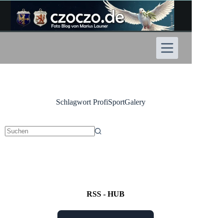
Zum
Inhalt
springen
Schlagwort
ProfiSportGalery
Keine
Ergebnisse
RSS - HUB