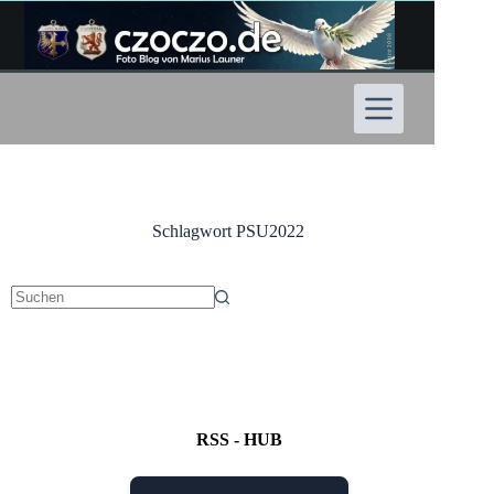
Zum
Inhalt
springen
Schlagwort
PSU2022
Keine
Ergebnisse
RSS - HUB