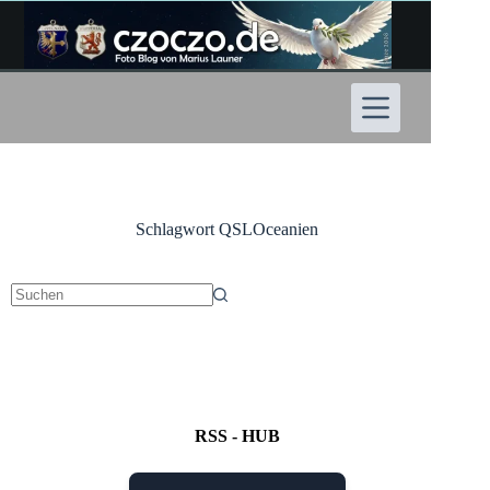
Zum
Inhalt
springen
Schlagwort
QSLOceanien
Keine
Ergebnisse
RSS - HUB