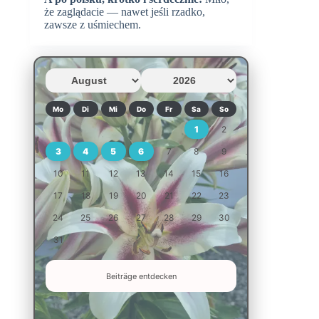
że zaglądacie — nawet jeśli rzadko,
zawsze z uśmiechem.
Mo
Di
Mi
Do
Fr
Sa
So
1
2
3
4
5
6
7
8
9
10
11
12
13
14
15
16
17
18
19
20
21
22
23
24
25
26
27
28
29
30
31
Beiträge entdecken