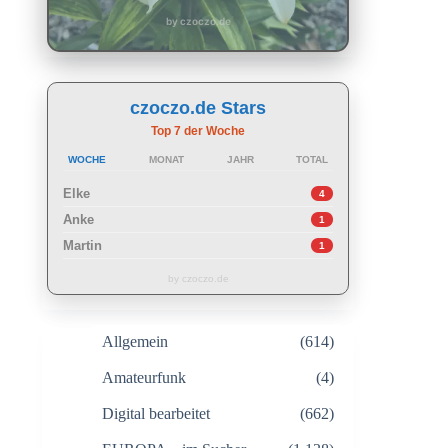
by czoczo.de
czoczo.de Stars
Top 7 der Woche
WOCHE
MONAT
JAHR
TOTAL
Elke
4
Anke
1
Martin
1
by czoczo.de
Allgemein
(614)
Amateurfunk
(4)
Digital bearbeitet
(662)