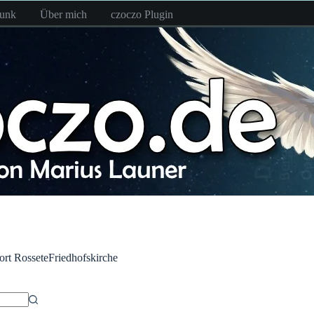
funk
Über mich
czoczo Plugin
ort
RosseteFriedhofskirche