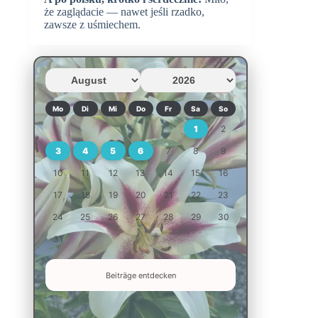
że zaglądacie — nawet jeśli rzadko,
zawsze z uśmiechem.
Mo
Di
Mi
Do
Fr
Sa
So
1
2
3
4
5
6
7
8
9
10
11
12
13
14
15
16
17
18
19
20
21
22
23
24
25
26
27
28
29
30
31
Beiträge entdecken