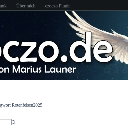
funk
Über mich
czoczo Plugin
agwort
Rotenfelsen2025