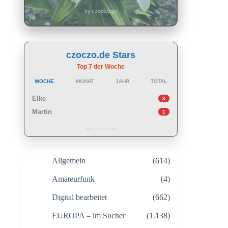
by czoczo.de
czoczo.de Stars
Top 7 der Woche
WOCHE
MONAT
JAHR
TOTAL
Elke
3
Martin
1
by czoczo.de
Allgemein
(614)
Amateurfunk
(4)
Digital bearbeitet
(662)
EUROPA – im Sucher
(1.138)