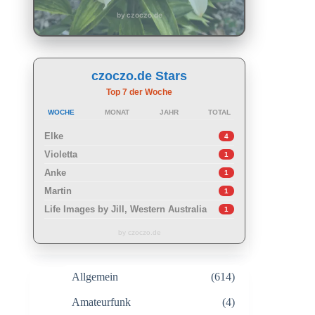
by czoczo.de
czoczo.de Stars
Top 7 der Woche
WOCHE
MONAT
JAHR
TOTAL
Elke
4
Violetta
1
Anke
1
Martin
1
Life Images by Jill, Western Australia
1
by czoczo.de
Allgemein
(614)
Amateurfunk
(4)