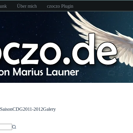
funk
Über mich
czoczo Plugin
SaisonCDG2011-2012Galery