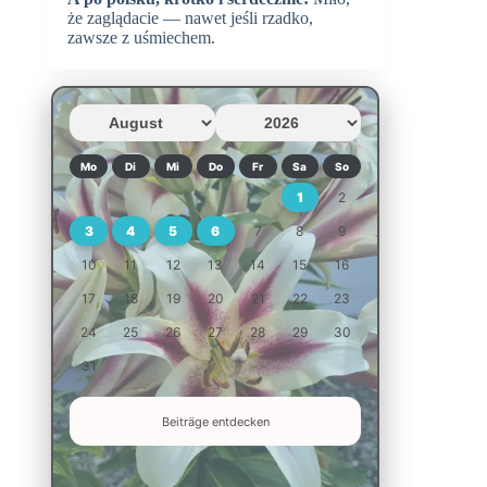
że zaglądacie — nawet jeśli rzadko,
zawsze z uśmiechem.
Mo
Di
Mi
Do
Fr
Sa
So
1
2
3
4
5
6
7
8
9
10
11
12
13
14
15
16
17
18
19
20
21
22
23
24
25
26
27
28
29
30
31
Beiträge entdecken