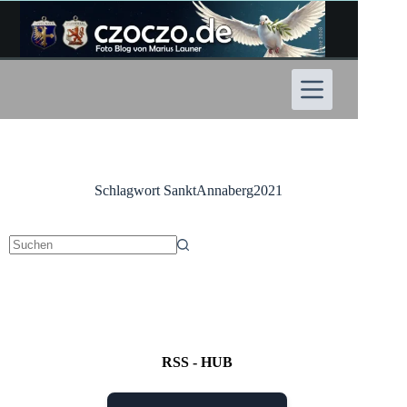
Zum
Inhalt
springen
Schlagwort
SanktAnnaberg2021
Keine
Ergebnisse
RSS - HUB