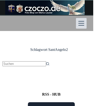
Zum
Inhalt
springen
Schlagwort
SantAngelo2
Keine
Ergebnisse
RSS - HUB