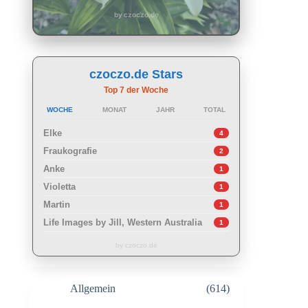
by czoczo.de
czoczo.de Stars
Top 7 der Woche
WOCHE
MONAT
JAHR
TOTAL
Elke
4
Fraukografie
2
Anke
1
Violetta
1
Martin
1
Life Images by Jill, Western Australia
1
by czoczo.de
Allgemein
(614)