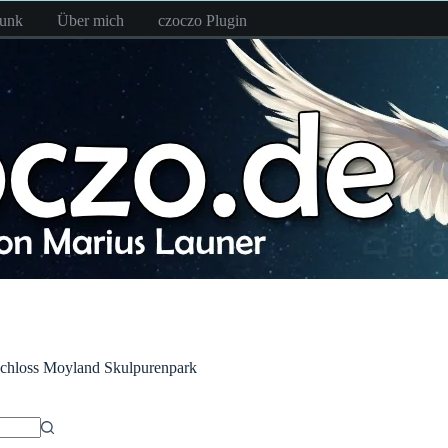
funk
Über mich
czoczo Plugin
chloss Moyland Skulpurenpark