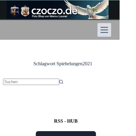
Zum
Inhalt
springen
Schlagwort
Spiehelungen2021
Keine
Ergebnisse
RSS - HUB