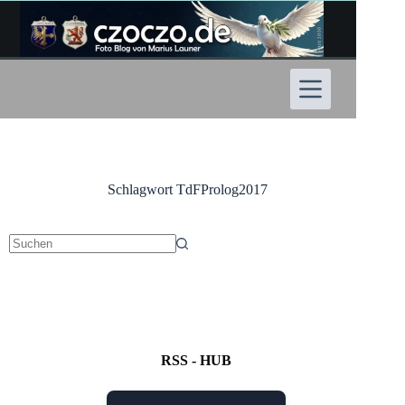
Zum
Inhalt
springen
Schlagwort
TdFProlog2017
Keine
Ergebnisse
RSS - HUB