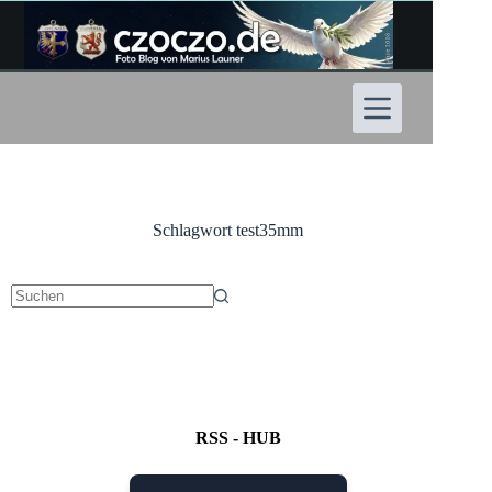
Zum
Inhalt
springen
Schlagwort
test35mm
Keine
Ergebnisse
RSS - HUB