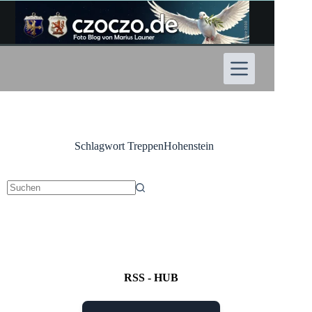
Zum
Inhalt
springen
Schlagwort
TreppenHohenstein
Keine
Ergebnisse
RSS - HUB