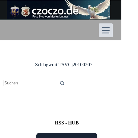
Zum
Inhalt
springen
Schlagwort
TSVCj20100207
Keine
Ergebnisse
RSS - HUB