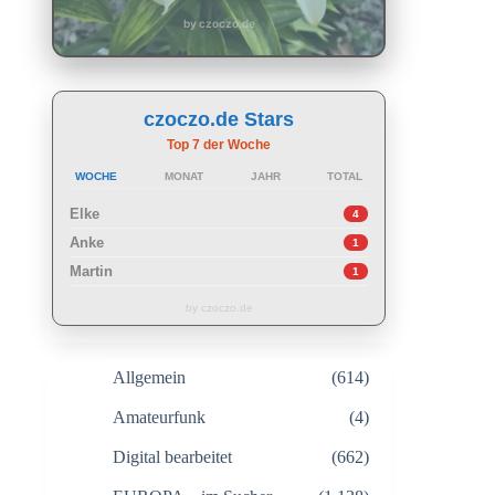
by czoczo.de
czoczo.de Stars
Top 7 der Woche
WOCHE
MONAT
JAHR
TOTAL
Elke
4
Anke
1
Martin
1
by czoczo.de
Allgemein
(614)
Amateurfunk
(4)
Digital bearbeitet
(662)