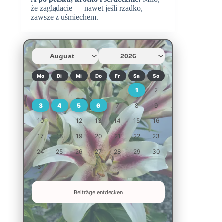
że zaglądacie — nawet jeśli rzadko,
zawsze z uśmiechem.
Mo
Di
Mi
Do
Fr
Sa
So
1
2
3
4
5
6
7
8
9
10
11
12
13
14
15
16
17
18
19
20
21
22
23
24
25
26
27
28
29
30
31
Beiträge entdecken