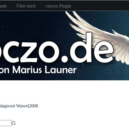
funk
Über mich
czoczo Plugin
hlagwort
Wawel2008