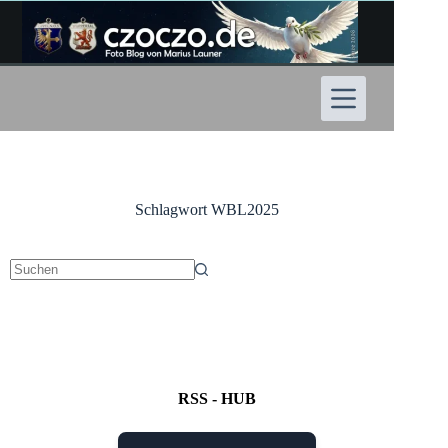
Zum
Inhalt
springen
Schlagwort
WBL2025
Keine
Ergebnisse
RSS - HUB