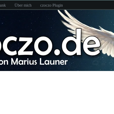
funk
Über mich
czoczo Plugin