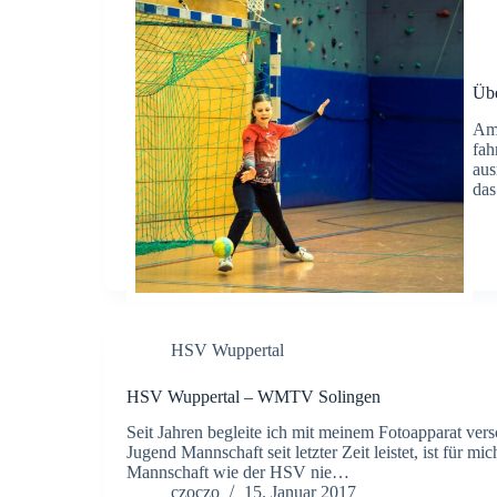
Übe
Am 
fah
aus
das
HSV Wuppertal
HSV Wuppertal – WMTV Solingen
Seit Jahren begleite ich mit meinem Fotoapparat ve
Jugend Mannschaft seit letzter Zeit leistet, ist für m
Mannschaft wie der HSV nie…
czoczo
15. Januar 2017