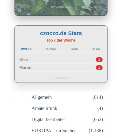
by czoczo.de
czoczo.de Stars
Top 7 der Woche
WOCHE
MONAT
JAHR
TOTAL
Elke
3
Martin
1
by czoczo.de
Allgemein
(614)
Amateurfunk
(4)
Digital bearbeitet
(662)
EUROPA – im Sucher
(1.138)