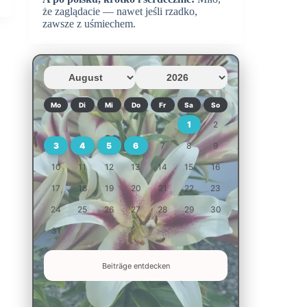
że zaglądacie — nawet jeśli rzadko,
zawsze z uśmiechem.
Mo
Di
Mi
Do
Fr
Sa
So
1
2
3
4
5
6
7
8
9
10
11
12
13
14
15
16
17
18
19
20
21
22
23
24
25
26
27
28
29
30
31
Beiträge entdecken