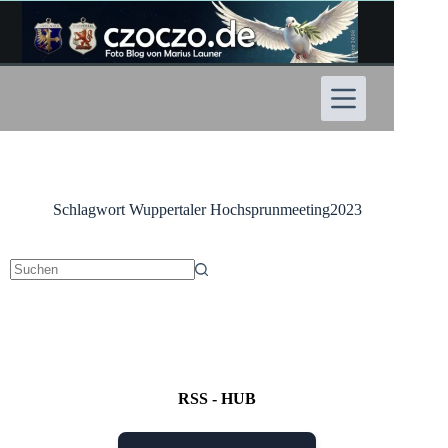
Zum
Inhalt
springen
Schlagwort
Wuppertaler Hochsprunmeeting2023
Keine
Ergebnisse
RSS - HUB