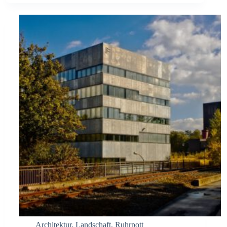
Architektur
,
Landschaft
,
Ruhrpott