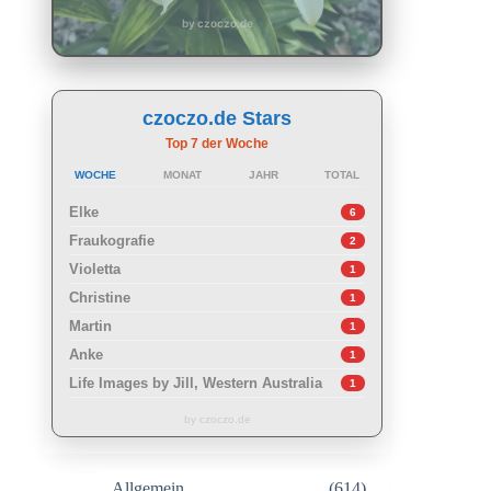
by czoczo.de
czoczo.de Stars
Top 7 der Woche
WOCHE
MONAT
JAHR
TOTAL
Elke
6
Fraukografie
2
Violetta
1
Christine
1
Martin
1
Anke
1
Life Images by Jill, Western Australia
1
by czoczo.de
Allgemein
(614)