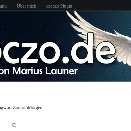
funk
Über mich
czoczo Plugin
agwort
ZonsamMorgen