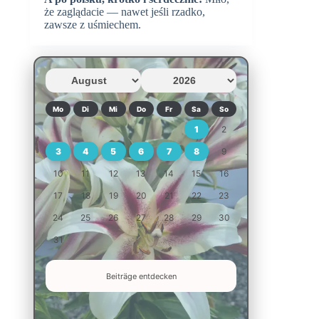
że zaglądacie — nawet jeśli rzadko,
zawsze z uśmiechem.
Mo
Di
Mi
Do
Fr
Sa
So
1
2
3
4
5
6
7
8
9
10
11
12
13
14
15
16
17
18
19
20
21
22
23
24
25
26
27
28
29
30
31
Beiträge entdecken