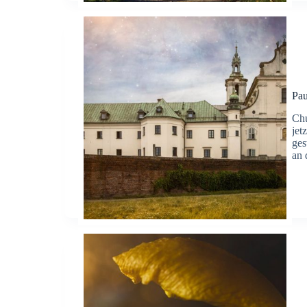
Pau
Chu
jet
ges
an 