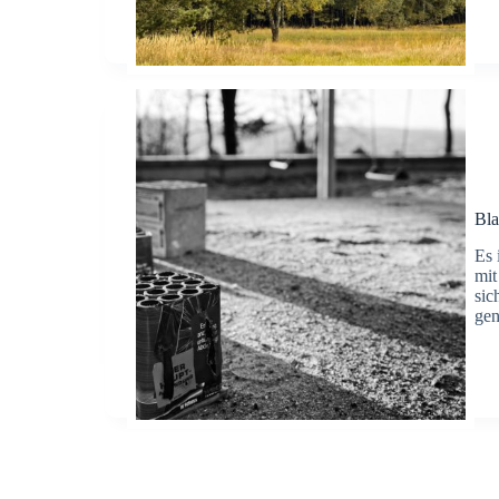
Bl
Es 
mit
sic
gen