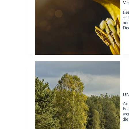
Ver
Bei
sei
noc
Dec
DN
Anf
Fot
wen
di