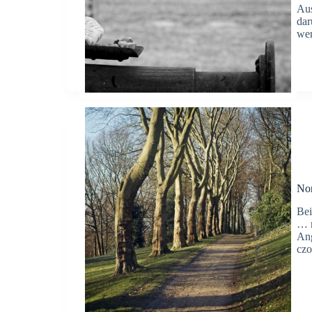
Aus
dar
wen
Nor
Bei
… m
Ang
czo