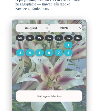
że zaglądacie — nawet jeśli rzadko,
zawsze z uśmiechem.
Mo
Di
Mi
Do
Fr
Sa
So
1
2
3
4
5
6
7
8
9
10
11
12
13
14
15
16
17
18
19
20
21
22
23
24
25
26
27
28
29
30
31
Beiträge entdecken