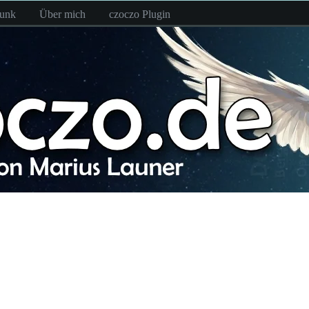
funk
Über mich
czoczo Plugin