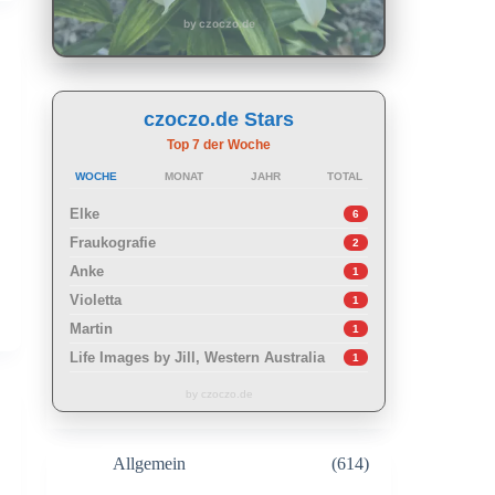
by czoczo.de
czoczo.de Stars
Top 7 der Woche
WOCHE
MONAT
JAHR
TOTAL
Elke
6
Fraukografie
2
Anke
1
Violetta
1
Martin
1
Life Images by Jill, Western Australia
1
by czoczo.de
Allgemein
(614)