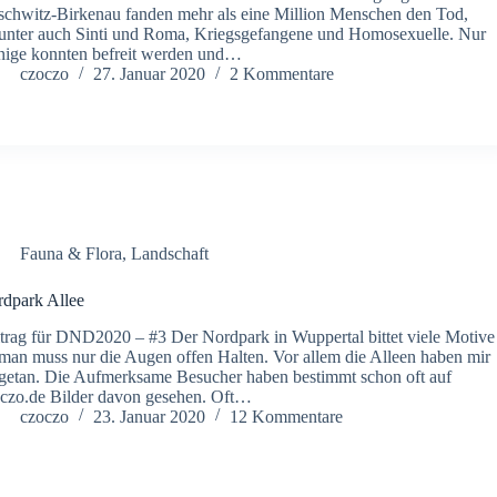
chwitz-Birkenau fanden mehr als eine Million Menschen den Tod,
unter auch Sinti und Roma, Kriegsgefangene und Homosexuelle. Nur
ige konnten befreit werden und…
czoczo
27. Januar 2020
2 Kommentare
Fauna & Flora
,
Landschaft
dpark Allee
trag für DND2020 – #3 Der Nordpark in Wuppertal bittet viele Motive
an muss nur die Augen offen Halten. Vor allem die Alleen haben mir
etan. Die Aufmerksame Besucher haben bestimmt schon oft auf
czo.de Bilder davon gesehen. Oft…
czoczo
23. Januar 2020
12 Kommentare