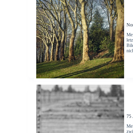
Nor
Mei
let
Bil
nic
75 
Meh
zwi