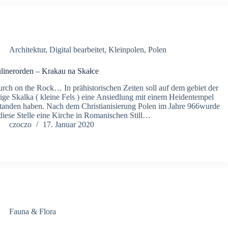
Architektur
,
Digital bearbeitet
,
Kleinpolen
,
Polen
linerorden – Krakau na Skałce
rch on the Rock… In prähistorischen Zeiten soll auf dem gebiet der
zige Skalka ( kleine Fels ) eine Ansiedlung mit einem Heidentempel
tanden haben. Nach dem Christianisierung Polen im Jahre 966wurde
diese Stelle eine Kirche in Romanischen Still…
czoczo
17. Januar 2020
Fauna & Flora