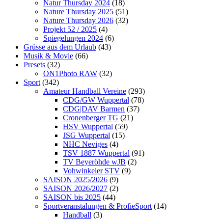
Natur Thursday 2024
(18)
Nature Thursday 2025
(51)
Nature Thursday 2026
(32)
Projekt 52 / 2025
(4)
Spiegelungen 2024
(6)
Grüsse aus dem Urlaub
(43)
Musik & Movie
(66)
Presets
(32)
ON1Photo RAW
(32)
Sport
(342)
Amateur Handball Vereine
(293)
CDG/GW Wuppertal
(78)
CDG|DAV Barmen
(37)
Cronenberger TG
(21)
HSV Wuppertal
(59)
JSG Wuppertal
(15)
NHC Neviges
(4)
TSV 1887 Wuppertal
(91)
TV Beyeröhde wJB
(2)
Vohwinkeler STV
(9)
SAISON 2025/2026
(9)
SAISON 2026/2027
(2)
SAISON bis 2025
(44)
Sportveranstalungen & ProfieSport
(14)
Handball
(3)