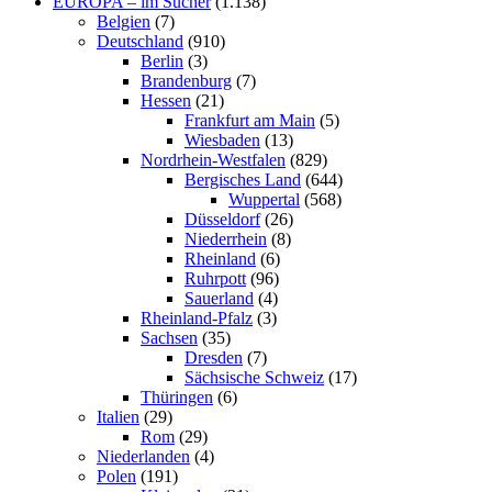
EUROPA – im Sucher
(1.138)
Belgien
(7)
Deutschland
(910)
Berlin
(3)
Brandenburg
(7)
Hessen
(21)
Frankfurt am Main
(5)
Wiesbaden
(13)
Nordrhein-Westfalen
(829)
Bergisches Land
(644)
Wuppertal
(568)
Düsseldorf
(26)
Niederrhein
(8)
Rheinland
(6)
Ruhrpott
(96)
Sauerland
(4)
Rheinland-Pfalz
(3)
Sachsen
(35)
Dresden
(7)
Sächsische Schweiz
(17)
Thüringen
(6)
Italien
(29)
Rom
(29)
Niederlanden
(4)
Polen
(191)