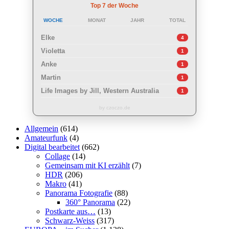
Top 7 der Woche
WOCHE
MONAT
JAHR
TOTAL
Elke
4
Violetta
1
Anke
1
Martin
1
Life Images by Jill, Western Australia
1
by czoczo.de
Allgemein
(614)
Amateurfunk
(4)
Digital bearbeitet
(662)
Collage
(14)
Gemeinsam mit KI erzählt
(7)
HDR
(206)
Makro
(41)
Panorama Fotografie
(88)
360° Panorama
(22)
Postkarte aus…
(13)
Schwarz-Weiss
(317)