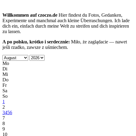
Willkommen auf czoczo.de
Hier findest du Fotos, Gedanken,
Experimente und manchmal auch kleine Überraschungen. Ich lade
dich ein, einfach durch meine Welt zu streifen und dich inspirieren
zu lassen.
A po polsku, krótko i serdecznie:
Miło, że zaglądacie — nawet
jeśli rzadko, zawsze z uśmiechem.
Mo
Di
Mi
Do
Fr
Sa
So
1
2
3
4
5
6
7
8
9
10