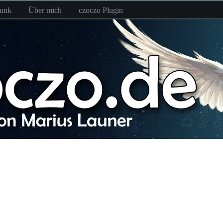
funk
Über mich
czoczo Plugin