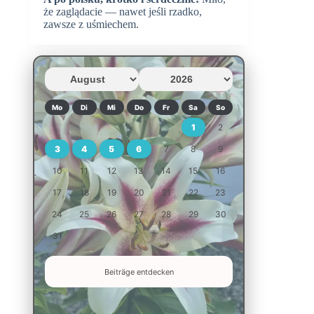
że zaglądacie — nawet jeśli rzadko,
zawsze z uśmiechem.
Mo
Di
Mi
Do
Fr
Sa
So
1
2
3
4
5
6
7
8
9
10
11
12
13
14
15
16
17
18
19
20
21
22
23
24
25
26
27
28
29
30
31
Beiträge entdecken