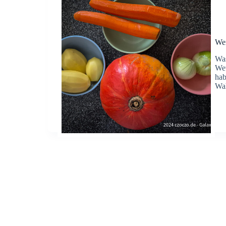
Wen
Was
Wet
hab
Wa