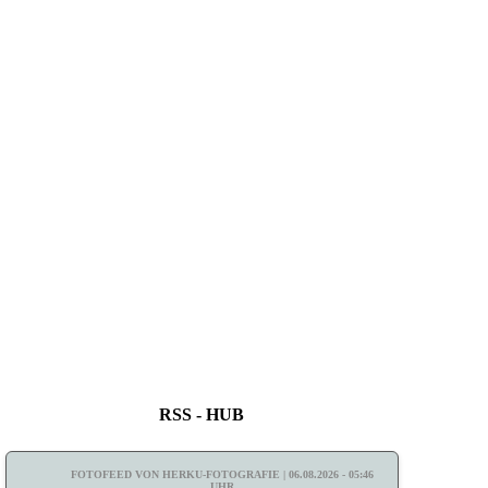
RSS - HUB
FOTOFEED VON HERKU-FOTOGRAFIE | 06.08.2026 - 05:46
UHR