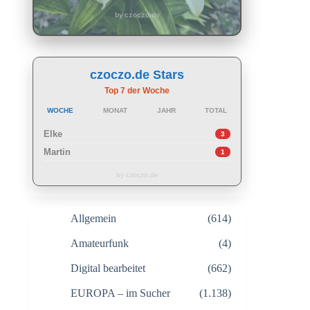
by czoczo.de
czoczo.de Stars
Top 7 der Woche
WOCHE
MONAT
JAHR
TOTAL
Elke
3
Martin
1
by czoczo.de
Allgemein
(614)
Amateurfunk
(4)
Digital bearbeitet
(662)
EUROPA – im Sucher
(1.138)