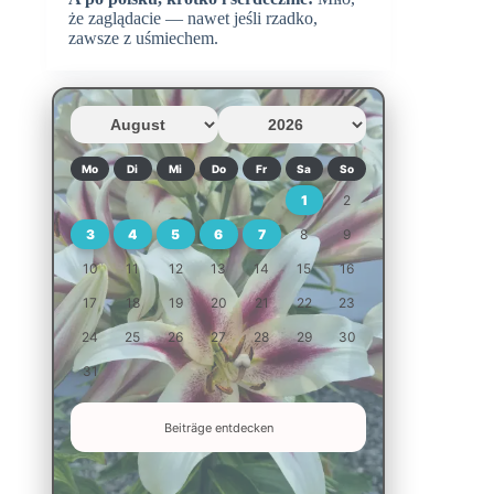
że zaglądacie — nawet jeśli rzadko,
zawsze z uśmiechem.
Mo
Di
Mi
Do
Fr
Sa
So
1
2
3
4
5
6
7
8
9
10
11
12
13
14
15
16
17
18
19
20
21
22
23
24
25
26
27
28
29
30
31
Beiträge entdecken