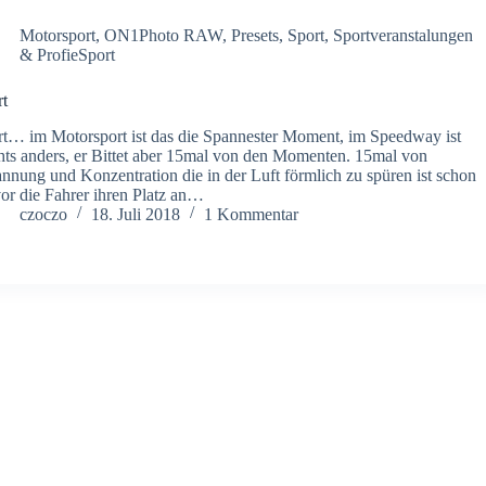
Motorsport
,
ON1Photo RAW
,
Presets
,
Sport
,
Sportveranstalungen
& ProfieSport
rt
rt… im Motorsport ist das die Spannester Moment, im Speedway ist
hts anders, er Bittet aber 15mal von den Momenten. 15mal von
nnung und Konzentration die in der Luft förmlich zu spüren ist schon
or die Fahrer ihren Platz an…
czoczo
18. Juli 2018
1 Kommentar