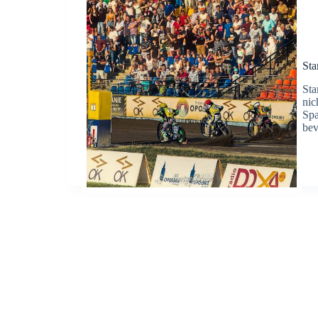
Sta
Sta
nic
Spa
bev