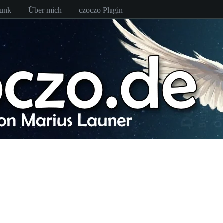
funk
Über mich
czoczo Plugin