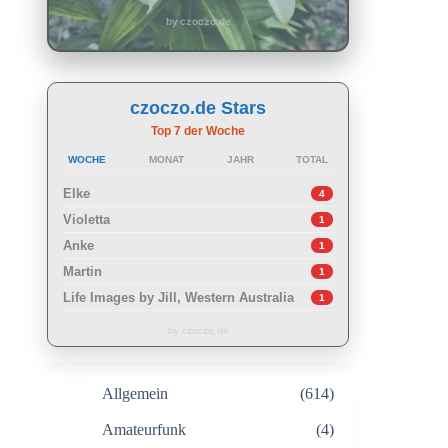
by czoczo.de
czoczo.de Stars
Top 7 der Woche
WOCHE
MONAT
JAHR
TOTAL
Elke
4
Violetta
1
Anke
1
Martin
1
Life Images by Jill, Western Australia
1
by czoczo.de
Allgemein
(614)
Amateurfunk
(4)