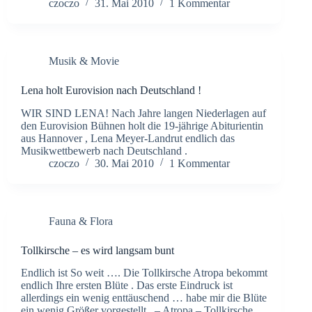
czoczo
31. Mai 2010
1 Kommentar
Musik & Movie
Lena holt Eurovision nach Deutschland !
WIR SIND LENA! Nach Jahre langen Niederlagen auf
den Eurovision Bühnen holt die 19-jährige Abiturientin
aus Hannover , Lena Meyer-Landrut endlich das
Musikwettbewerb nach Deutschland .
czoczo
30. Mai 2010
1 Kommentar
Fauna & Flora
Tollkirsche – es wird langsam bunt
Endlich ist So weit …. Die Tollkirsche Atropa bekommt
endlich Ihre ersten Blüte . Das erste Eindruck ist
allerdings ein wenig enttäuschend … habe mir die Blüte
ein wenig Größer vorgestellt . – Atropa – Tollkirsche