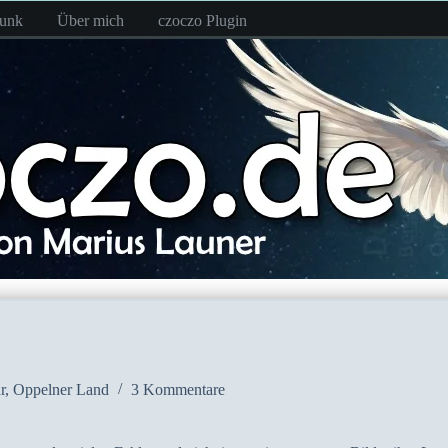
funk
Über mich
czoczo Plugin
r
,
Oppelner Land
3 Kommentare