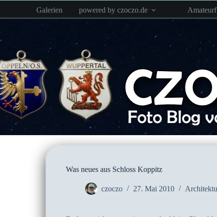
Zum
Galerien
powered by czoczo.de
Amateur
Inhalt
springen
Was neues aus Schloss Koppitz
czoczo
27. Mai 2010
Architektu