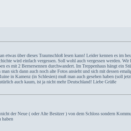
an etwas über dieses Traumschloß lesen kann! Leider kennen es im heu
hichte wird einfach vergessen. Soll wohl auch vergessen werden. Wir 
es mit 2 Bernersennen durchwandert. Im Treppenhaus hängt ein Stück
n sich dann auch noch alte Fotos ansieht und sich mit dessen emaligen
uine in Kamenz (in Schlesien) muß man auch gesehen haben (soll jetzt
atürlich auch kaum, ist ja nicht mehr Deutschland! Liebe Grüße
t nicht der Neue ( oder Alte Besitzer ) von dem Schloss sondern Komm
n haben