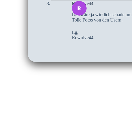
Rewolve44
Das wäre ja wirklich schade um 
Tolle Fotos von den Usern.
Lg,
Rewolve44