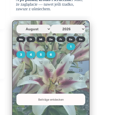
że zaglądacie — nawet jeśli rzadko,
zawsze z uśmiechem.
Mo
Di
Mi
Do
Fr
Sa
So
1
2
3
4
5
6
7
8
9
10
11
12
13
14
15
16
17
18
19
20
21
22
23
24
25
26
27
28
29
30
31
Beiträge entdecken