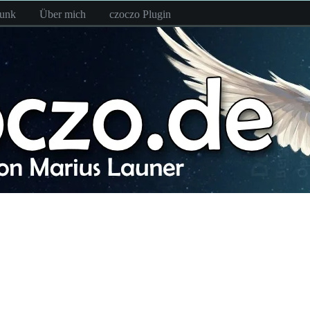
funk
Über mich
czoczo Plugin