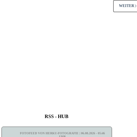
WEITER
RSS - HUB
FOTOFEED VON HERKU-FOTOGRAFIE | 06.08.2026 - 05:46
UHR