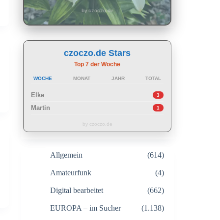
by czoczo.de
czoczo.de Stars
Top 7 der Woche
WOCHE
MONAT
JAHR
TOTAL
Elke
3
Martin
1
by czoczo.de
Allgemein
(614)
Amateurfunk
(4)
Digital bearbeitet
(662)
EUROPA – im Sucher
(1.138)