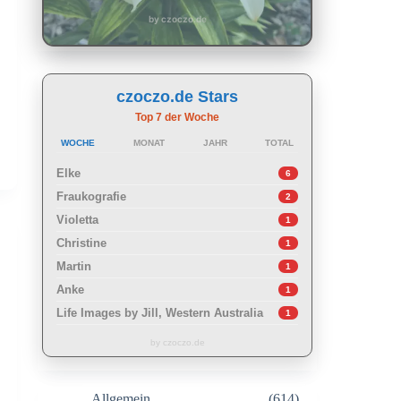
by czoczo.de
czoczo.de Stars
Top 7 der Woche
WOCHE
MONAT
JAHR
TOTAL
Elke
6
Fraukografie
2
Violetta
1
Christine
1
Martin
1
Anke
1
Life Images by Jill, Western Australia
1
by czoczo.de
Allgemein
(614)