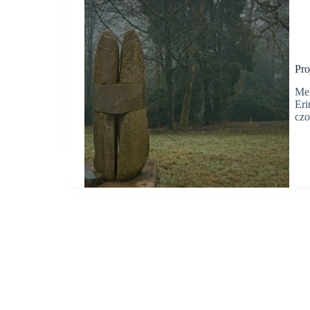
Pro
Mei
Eri
czo