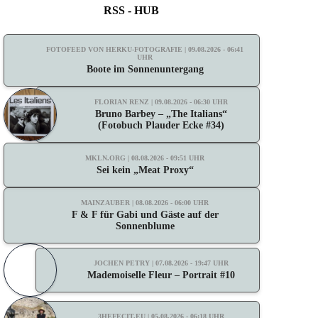
RSS - HUB
FOTOFEED VON HERKU-FOTOGRAFIE | 09.08.2026 - 06:41
UHR
Boote im Sonnenuntergang
FLORIAN RENZ | 09.08.2026 - 06:30 UHR
Bruno Barbey – „The Italians“
(Fotobuch Plauder Ecke #34)
MKLN.ORG | 08.08.2026 - 09:51 UHR
Sei kein „Meat Proxy“
MAINZAUBER | 08.08.2026 - 06:00 UHR
F & F für Gabi und Gäste auf der
Sonnenblume
JOCHEN PETRY | 07.08.2026 - 19:47 UHR
Mademoiselle Fleur – Portrait #10
3HEFECIT.EU | 05.08.2026 - 06:18 UHR