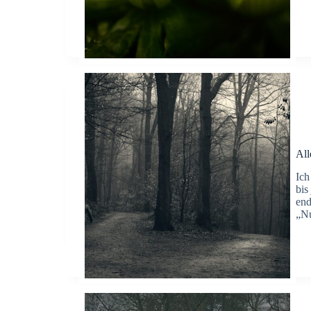
All
Ich
bis
end
„Nu