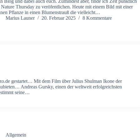
n Blog und dabei auch euch. Zumindest aber, finde ich Zeit pünktlich
 Nature Thursday zu veröfentlichen. Heute mit einem Bild mit einer
inen Pflanze in einen Blumenstrauß die vielleicht…
Marius Launer
20. Februar 2025
8 Kommentare
zo.de gestartet… Mit dem Film über Julius Shulman Ikone der
zubieten… Andreas Gursky, einen der weltweit erfolgreichsten
bestimmt seine…
Allgemein