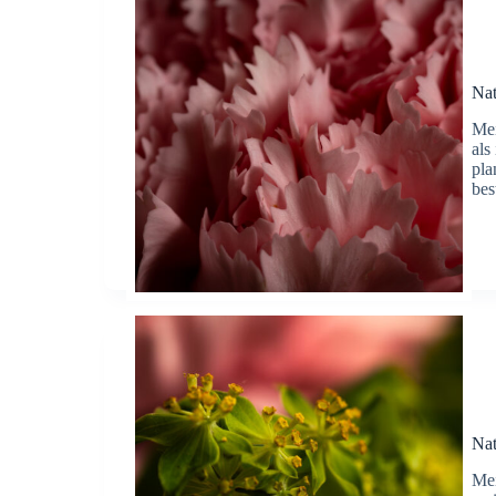
Nat
Mei
als
pla
bes
Nat
Mei