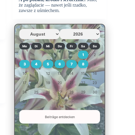
że zaglądacie — nawet jeśli rzadko,
zawsze z uśmiechem.
Mo
Di
Mi
Do
Fr
Sa
So
1
2
3
4
5
6
7
8
9
10
11
12
13
14
15
16
17
18
19
20
21
22
23
24
25
26
27
28
29
30
31
Beiträge entdecken