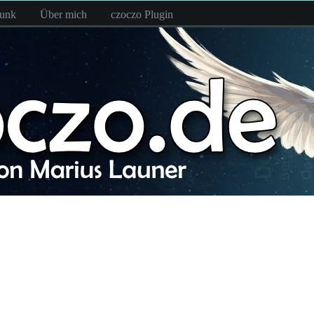
funk
Über mich
czoczo Plugin