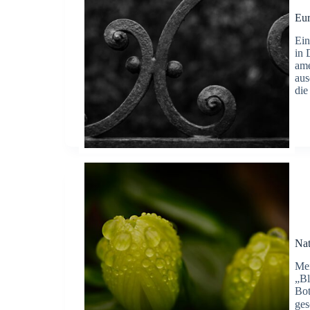
Eur
Ein
in 
ame
aus
die
Nat
Mei
„Bl
Bot
ges