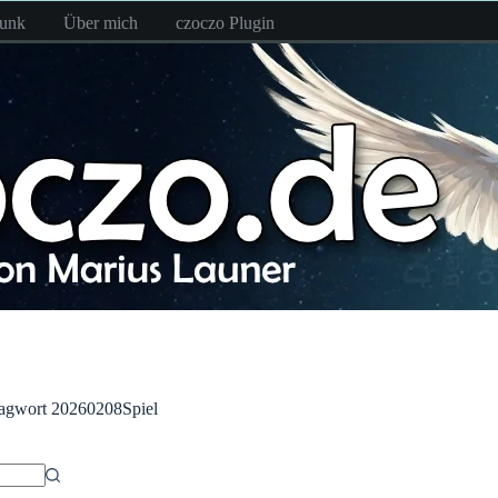
funk
Über mich
czoczo Plugin
agwort
20260208Spiel