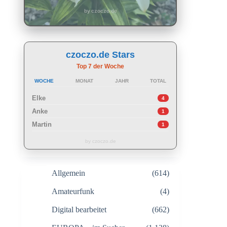
by czoczo.de
czoczo.de Stars
Top 7 der Woche
WOCHE
MONAT
JAHR
TOTAL
Elke
4
Anke
1
Martin
1
by czoczo.de
Allgemein
(614)
Amateurfunk
(4)
Digital bearbeitet
(662)