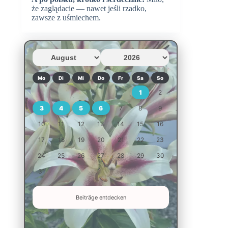
że zaglądacie — nawet jeśli rzadko,
zawsze z uśmiechem.
Mo
Di
Mi
Do
Fr
Sa
So
1
2
3
4
5
6
7
8
9
10
11
12
13
14
15
16
17
18
19
20
21
22
23
24
25
26
27
28
29
30
31
Beiträge entdecken