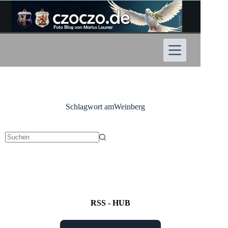
Zum
Inhalt
springen
Schlagwort
amWeinberg
Keine
Ergebnisse
RSS - HUB