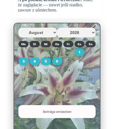
że zaglądacie — nawet jeśli rzadko,
zawsze z uśmiechem.
Mo
Di
Mi
Do
Fr
Sa
So
1
2
3
4
5
6
7
8
9
10
11
12
13
14
15
16
17
18
19
20
21
22
23
24
25
26
27
28
29
30
31
Beiträge entdecken