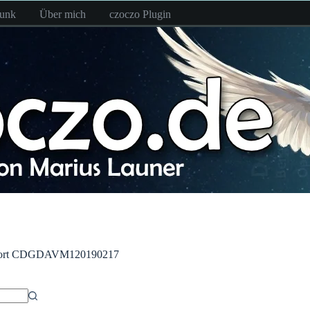
funk
Über mich
czoczo Plugin
rt
CDGDAVM120190217