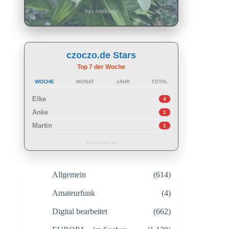
by czoczo.de
czoczo.de Stars
Top 7 der Woche
WOCHE
MONAT
JAHR
TOTAL
Elke
4
Anke
1
Martin
1
by czoczo.de
Allgemein
(614)
Amateurfunk
(4)
Digital bearbeitet
(662)