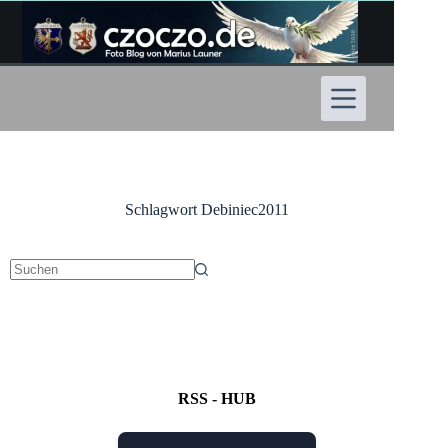
Zum
Inhalt
springen
Schlagwort
Debiniec2011
Keine
Ergebnisse
RSS - HUB