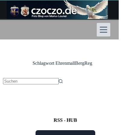
Zum
Inhalt
springen
Schlagwort
EhrenmallBergReg
Keine
Ergebnisse
RSS - HUB