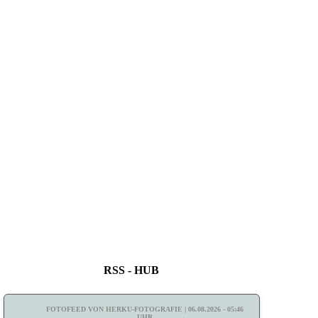
RSS - HUB
FOTOFEED VON HERKU-FOTOGRAFIE | 06.08.2026 - 05:46
UHR