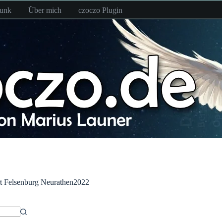
funk
Über mich
czoczo Plugin
t
Felsenburg Neurathen2022