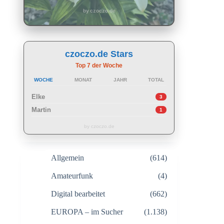
by czoczo.de
czoczo.de Stars
Top 7 der Woche
WOCHE
MONAT
JAHR
TOTAL
Elke
3
Martin
1
by czoczo.de
Allgemein
(614)
Amateurfunk
(4)
Digital bearbeitet
(662)
EUROPA – im Sucher
(1.138)