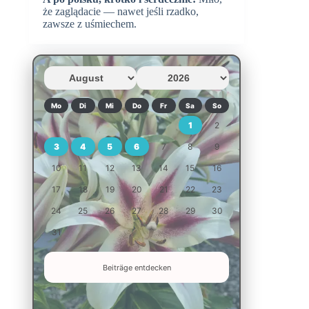
że zaglądacie — nawet jeśli rzadko,
zawsze z uśmiechem.
Mo
Di
Mi
Do
Fr
Sa
So
1
2
3
4
5
6
7
8
9
10
11
12
13
14
15
16
17
18
19
20
21
22
23
24
25
26
27
28
29
30
31
Beiträge entdecken