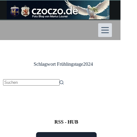
Zum
Inhalt
springen
Schlagwort
Frühlingstage2024
Keine
Ergebnisse
RSS - HUB